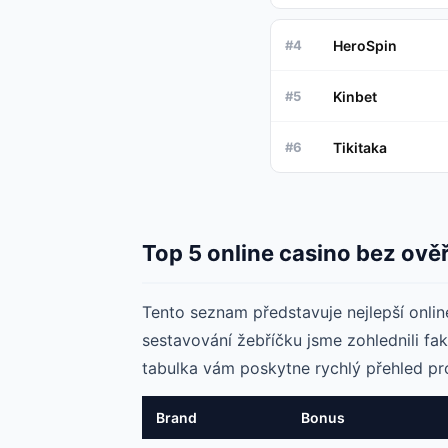
HeroSpin
#4
Kinbet
#5
Tikitaka
#6
Top 5 online casino bez ově
Tento seznam představuje nejlepší online
sestavování žebříčku jsme zohlednili fak
tabulka vám poskytne rychlý přehled pr
Brand
Bonus