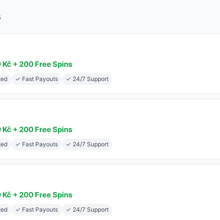
s
 Kč + 200 Free Spins
ted
✓ Fast Payouts
✓ 24/7 Support
 Kč + 200 Free Spins
ted
✓ Fast Payouts
✓ 24/7 Support
 Kč + 200 Free Spins
ted
✓ Fast Payouts
✓ 24/7 Support