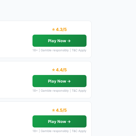
⭐ 4.3/5
Play Now →
18+ | Gamble responsibly | T&C Apply
⭐ 4.4/5
Play Now →
18+ | Gamble responsibly | T&C Apply
⭐ 4.5/5
Play Now →
18+ | Gamble responsibly | T&C Apply