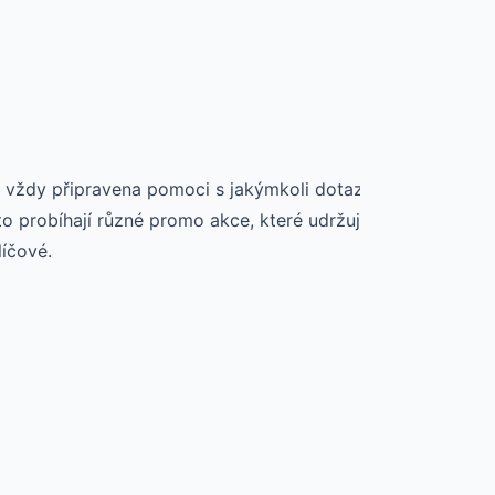
la vždy připravena pomoci s jakýmkoli dotazem. Jako
to probíhají různé promo akce, které udržují hru svěží a
líčové.