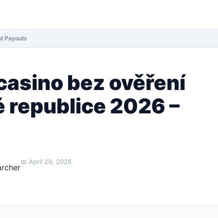
t Payouts
 casino bez ověření
é republice 2026 –
📅 April 29, 2026
archer