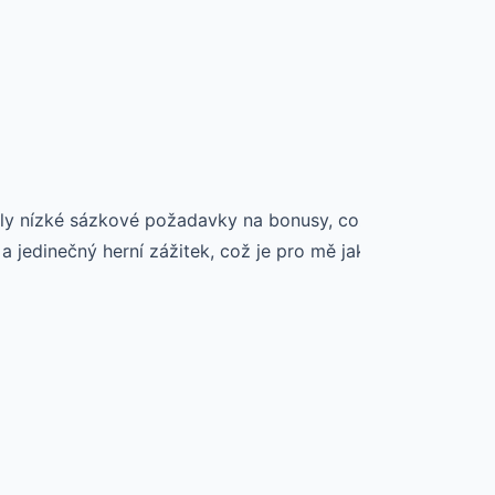
šily nízké sázkové požadavky na bonusy, což je v dnešní
a jedinečný herní zážitek, což je pro mě jako hráče,